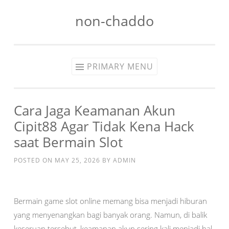
non-chaddo
Skip
to
content
PRIMARY MENU
Cara Jaga Keamanan Akun
Cipit88 Agar Tidak Kena Hack
saat Bermain Slot
POSTED ON
MAY 25, 2026
BY
ADMIN
Bermain game slot online memang bisa menjadi hiburan
yang menyenangkan bagi banyak orang. Namun, di balik
keseruan tersebut, keamanan akun sering kali menjadi hal