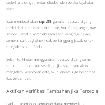
sederhana sangat rentan dibobol oleh pelaku kejahatan
siber.
Saat membuat akun
cipit88
, gunakan password yang
terdiri dari kombinasi huruf besar, huruf kecil, angka, dan
simbol. Semakin kompleks kata sandi yang digunakan,
semakin sulit bagi pihak tidak bertanggung jawab untuk
mengakses akun Anda.
Selain itu, hindari menggunakan password yang sama
untuk beberapa akun sekaligus. Jika salah satu akun
mengalami kebocoran data, akun lainnya juga berpotensi
ikut terdampak.
Aktifkan Verifikasi Tambahan Jika Tersedia
Lapisan keamanan tambahan dapat memberikan