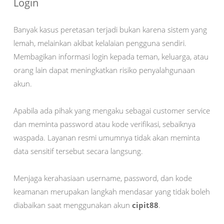
Login
Banyak kasus peretasan terjadi bukan karena sistem yang
lemah, melainkan akibat kelalaian pengguna sendiri.
Membagikan informasi login kepada teman, keluarga, atau
orang lain dapat meningkatkan risiko penyalahgunaan
akun.
Apabila ada pihak yang mengaku sebagai customer service
dan meminta password atau kode verifikasi, sebaiknya
waspada. Layanan resmi umumnya tidak akan meminta
data sensitif tersebut secara langsung.
Menjaga kerahasiaan username, password, dan kode
keamanan merupakan langkah mendasar yang tidak boleh
diabaikan saat menggunakan akun
cipit88
.