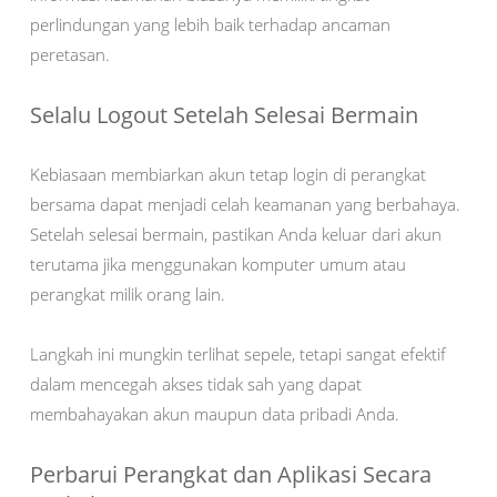
perlindungan yang lebih baik terhadap ancaman
peretasan.
Selalu Logout Setelah Selesai Bermain
Kebiasaan membiarkan akun tetap login di perangkat
bersama dapat menjadi celah keamanan yang berbahaya.
Setelah selesai bermain, pastikan Anda keluar dari akun
terutama jika menggunakan komputer umum atau
perangkat milik orang lain.
Langkah ini mungkin terlihat sepele, tetapi sangat efektif
dalam mencegah akses tidak sah yang dapat
membahayakan akun maupun data pribadi Anda.
Perbarui Perangkat dan Aplikasi Secara