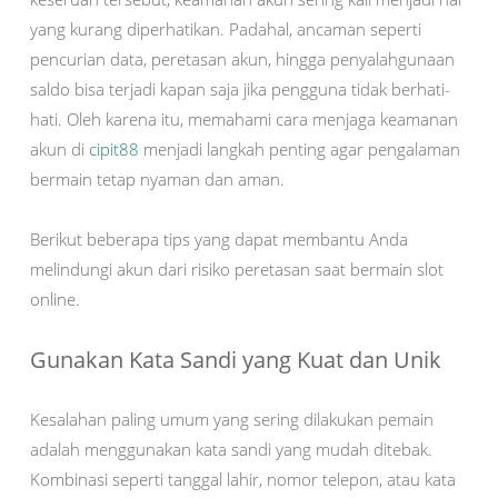
yang kurang diperhatikan. Padahal, ancaman seperti
pencurian data, peretasan akun, hingga penyalahgunaan
saldo bisa terjadi kapan saja jika pengguna tidak berhati-
hati. Oleh karena itu, memahami cara menjaga keamanan
akun di
cipit88
menjadi langkah penting agar pengalaman
bermain tetap nyaman dan aman.
Berikut beberapa tips yang dapat membantu Anda
melindungi akun dari risiko peretasan saat bermain slot
online.
Gunakan Kata Sandi yang Kuat dan Unik
Kesalahan paling umum yang sering dilakukan pemain
adalah menggunakan kata sandi yang mudah ditebak.
Kombinasi seperti tanggal lahir, nomor telepon, atau kata