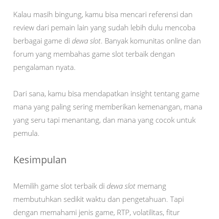
Kalau masih bingung, kamu bisa mencari referensi dan
review dari pemain lain yang sudah lebih dulu mencoba
berbagai game di
dewa slot
. Banyak komunitas online dan
forum yang membahas game slot terbaik dengan
pengalaman nyata.
Dari sana, kamu bisa mendapatkan insight tentang game
mana yang paling sering memberikan kemenangan, mana
yang seru tapi menantang, dan mana yang cocok untuk
pemula.
Kesimpulan
Memilih game slot terbaik di
dewa slot
memang
membutuhkan sedikit waktu dan pengetahuan. Tapi
dengan memahami jenis game, RTP, volatilitas, fitur