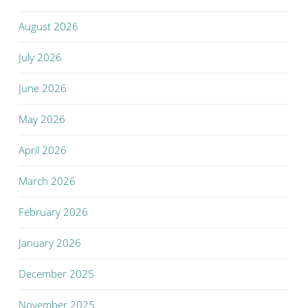
August 2026
July 2026
June 2026
May 2026
April 2026
March 2026
February 2026
January 2026
December 2025
November 2025