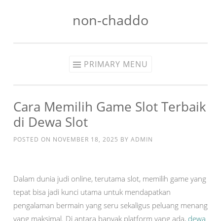
non-chaddo
Skip
to
content
PRIMARY MENU
Cara Memilih Game Slot Terbaik
di Dewa Slot
POSTED ON
NOVEMBER 18, 2025
BY
ADMIN
Dalam dunia judi online, terutama slot, memilih game yang
tepat bisa jadi kunci utama untuk mendapatkan
pengalaman bermain yang seru sekaligus peluang menang
yang maksimal. Di antara banyak platform yang ada,
dewa