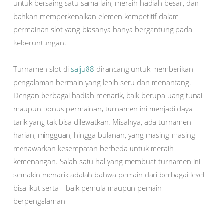
untuk bersaing satu sama lain, meraih hadiah besar, dan
bahkan memperkenalkan elemen kompetitif dalam
permainan slot yang biasanya hanya bergantung pada
keberuntungan.
Turnamen slot di
salju88
dirancang untuk memberikan
pengalaman bermain yang lebih seru dan menantang.
Dengan berbagai hadiah menarik, baik berupa uang tunai
maupun bonus permainan, turnamen ini menjadi daya
tarik yang tak bisa dilewatkan. Misalnya, ada turnamen
harian, mingguan, hingga bulanan, yang masing-masing
menawarkan kesempatan berbeda untuk meraih
kemenangan. Salah satu hal yang membuat turnamen ini
semakin menarik adalah bahwa pemain dari berbagai level
bisa ikut serta—baik pemula maupun pemain
berpengalaman.