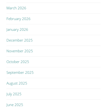
March 2026
February 2026
January 2026
December 2025
November 2025
October 2025
September 2025
August 2025
July 2025
June 2025