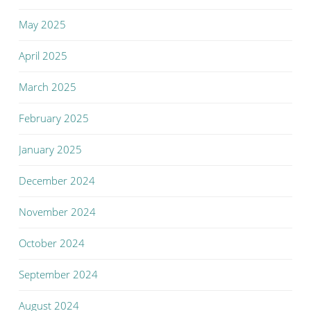
May 2025
April 2025
March 2025
February 2025
January 2025
December 2024
November 2024
October 2024
September 2024
August 2024