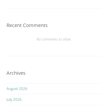
Recent Comments
No comments to show.
Archives
August 2026
July 2026