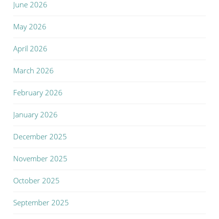
June 2026
May 2026
April 2026
March 2026
February 2026
January 2026
December 2025
November 2025
October 2025
September 2025