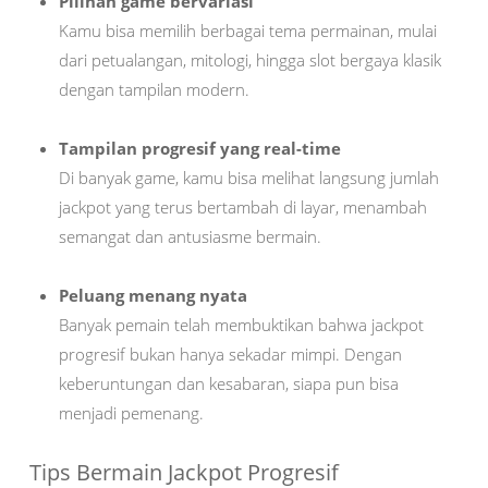
Pilihan game bervariasi
Kamu bisa memilih berbagai tema permainan, mulai
dari petualangan, mitologi, hingga slot bergaya klasik
dengan tampilan modern.
Tampilan progresif yang real-time
Di banyak game, kamu bisa melihat langsung jumlah
jackpot yang terus bertambah di layar, menambah
semangat dan antusiasme bermain.
Peluang menang nyata
Banyak pemain telah membuktikan bahwa jackpot
progresif bukan hanya sekadar mimpi. Dengan
keberuntungan dan kesabaran, siapa pun bisa
menjadi pemenang.
Tips Bermain Jackpot Progresif