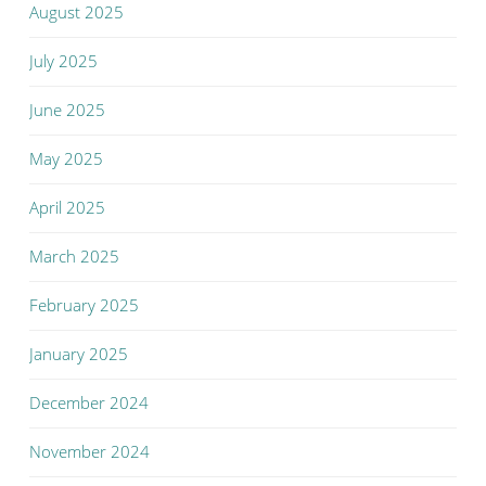
August 2025
July 2025
June 2025
May 2025
April 2025
March 2025
February 2025
January 2025
December 2024
November 2024