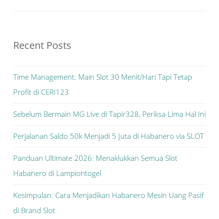
Recent Posts
Time Management: Main Slot 30 Menit/Hari Tapi Tetap
Profit di CERI123
Sebelum Bermain MG Live di Tapir328, Periksa Lima Hal Ini
Perjalanan Saldo 50k Menjadi 5 Juta di Habanero via SLOT
Panduan Ultimate 2026: Menaklukkan Semua Slot
Habanero di Lampiontogel
Kesimpulan: Cara Menjadikan Habanero Mesin Uang Pasif
di Brand Slot