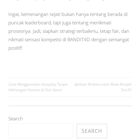
Ingat, kemenangan sejati bukan hanya tentang berada di
puncak leaderboard, tapi juga tentang menikmati
prosesnya. Jadi, siapkan strategi terbaikmu, tetap fair, dan
nikmati sensasi kompetisi di BANDIT4D dengan semangat
positif!
Post
Cara Menggunakan Autoplay Tanpa
Aplikasi Mobile untuk Akses Mudah
Kehilangan Kontrol di Slot Gacor
Slot33
navigation
Search
SEARCH