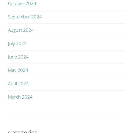
October 2024
September 2024
August 2024
July 2024
June 2024
May 2024
April 2024
March 2024
Categories