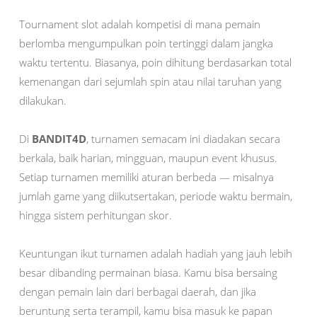
Tournament slot adalah kompetisi di mana pemain
berlomba mengumpulkan poin tertinggi dalam jangka
waktu tertentu. Biasanya, poin dihitung berdasarkan total
kemenangan dari sejumlah spin atau nilai taruhan yang
dilakukan.
Di
BANDIT4D
, turnamen semacam ini diadakan secara
berkala, baik harian, mingguan, maupun event khusus.
Setiap turnamen memiliki aturan berbeda — misalnya
jumlah game yang diikutsertakan, periode waktu bermain,
hingga sistem perhitungan skor.
Keuntungan ikut turnamen adalah hadiah yang jauh lebih
besar dibanding permainan biasa. Kamu bisa bersaing
dengan pemain lain dari berbagai daerah, dan jika
beruntung serta terampil, kamu bisa masuk ke papan