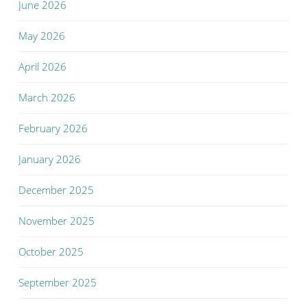
June 2026
May 2026
April 2026
March 2026
February 2026
January 2026
December 2025
November 2025
October 2025
September 2025