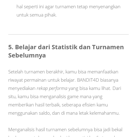
hal seperti ini agar turnamen tetap menyenangkan
untuk semua pihak.
5. Belajar dari Statistik dan Turnamen
Sebelumnya
Setelah turnamen berakhir, kamu bisa memanfaatkan
riwayat permainan untuk belajar. BANDIT4D biasanya
menyediakan
rekap performa
yang bisa kamu lihat. Dari
situ, kamu bisa menganalisis game mana yang
memberikan hasil terbaik, seberapa efisien kamu
menggunakan saldo, dan di mana letak kelemahanmu.
Menganalisis hasil turnamen sebelumnya bisa jadi bekal