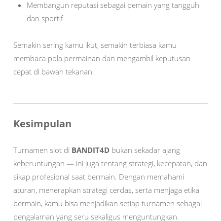
Membangun reputasi sebagai pemain yang tangguh
dan sportif.
Semakin sering kamu ikut, semakin terbiasa kamu
membaca pola permainan dan mengambil keputusan
cepat di bawah tekanan.
Kesimpulan
Turnamen slot di
BANDIT4D
bukan sekadar ajang
keberuntungan — ini juga tentang strategi, kecepatan, dan
sikap profesional saat bermain. Dengan memahami
aturan, menerapkan strategi cerdas, serta menjaga etika
bermain, kamu bisa menjadikan setiap turnamen sebagai
pengalaman yang seru sekaligus menguntungkan.