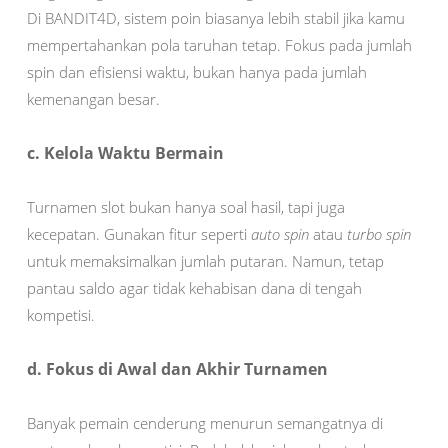
Di BANDIT4D, sistem poin biasanya lebih stabil jika kamu
mempertahankan pola taruhan tetap. Fokus pada jumlah
spin dan efisiensi waktu, bukan hanya pada jumlah
kemenangan besar.
c. Kelola Waktu Bermain
Turnamen slot bukan hanya soal hasil, tapi juga
kecepatan. Gunakan fitur seperti
auto spin
atau
turbo spin
untuk memaksimalkan jumlah putaran. Namun, tetap
pantau saldo agar tidak kehabisan dana di tengah
kompetisi.
d. Fokus di Awal dan Akhir Turnamen
Banyak pemain cenderung menurun semangatnya di