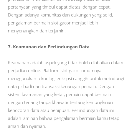
pertanyaan yang timbul dapat diatasi dengan cepat.
Dengan adanya komunitas dan dukungan yang solid,
pengalaman bermain slot gacor menjadi lebih
menyenangkan dan terjamin.
7. Keamanan dan Perlindungan Data
Keamanan adalah aspek yang tidak boleh diabaikan dalam
perjudian online. Platform slot gacor umumnya
menggunakan teknologi enkripsi canggih untuk melindungi
data pribadi dan transaksi keuangan pemain. Dengan
sistem keamanan yang ketat, pemain dapat bermain
dengan tenang tanpa khawatir tentang kemungkinan
kebocoran data atau penipuan. Perlindungan data ini
adalah jaminan bahwa pengalaman bermain kamu tetap
aman dan nyaman.