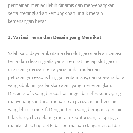
permainan menjadi lebih dinamis dan menyenangkan,
serta meningkatkan kemungkinan untuk meraih
kemenangan besar.
3. Variasi Tema dan Desain yang Memikat
Salah satu daya tarik utama dari slot gacor adalah variasi
tema dan desain grafis yang memikat. Setiap slot gacor
dirancang dengan tema yang unik—mulai dari
petualangan eksotis hingga cerita mistis, dari suasana kota
yang sibuk hingga lanskap alam yang menenangkan.
Desain grafis yang berkualitas tinggi dan efek suara yang
menyenangkan turut menambah pengalaman bermain
yang lebih immersif. Dengan tema yang beragam, pemain
tidak hanya berpeluang meraih keuntungan, tetapi juga
menikmati setiap detik dari permainan dengan visual dan