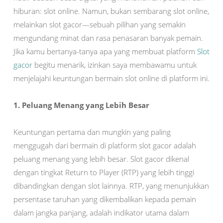
hiburan: slot online. Namun, bukan sembarang slot online,
melainkan slot gacor—sebuah pilihan yang semakin
mengundang minat dan rasa penasaran banyak pemain.
Jika kamu bertanya-tanya apa yang membuat platform
Slot
gacor
begitu menarik, izinkan saya membawamu untuk
menjelajahi keuntungan bermain slot online di platform ini.
1. Peluang Menang yang Lebih Besar
Keuntungan pertama dan mungkin yang paling
menggugah dari bermain di platform slot gacor adalah
peluang menang yang lebih besar. Slot gacor dikenal
dengan tingkat Return to Player (RTP) yang lebih tinggi
dibandingkan dengan slot lainnya. RTP, yang menunjukkan
persentase taruhan yang dikembalikan kepada pemain
dalam jangka panjang, adalah indikator utama dalam