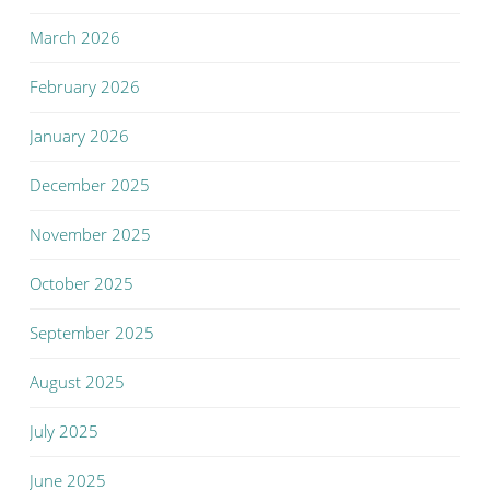
March 2026
February 2026
January 2026
December 2025
November 2025
October 2025
September 2025
August 2025
July 2025
June 2025