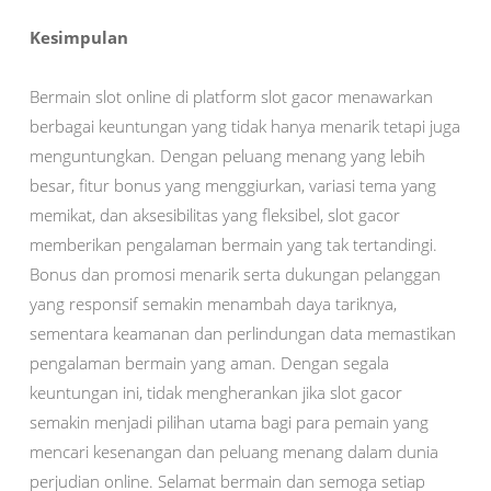
Kesimpulan
Bermain slot online di platform slot gacor menawarkan
berbagai keuntungan yang tidak hanya menarik tetapi juga
menguntungkan. Dengan peluang menang yang lebih
besar, fitur bonus yang menggiurkan, variasi tema yang
memikat, dan aksesibilitas yang fleksibel, slot gacor
memberikan pengalaman bermain yang tak tertandingi.
Bonus dan promosi menarik serta dukungan pelanggan
yang responsif semakin menambah daya tariknya,
sementara keamanan dan perlindungan data memastikan
pengalaman bermain yang aman. Dengan segala
keuntungan ini, tidak mengherankan jika slot gacor
semakin menjadi pilihan utama bagi para pemain yang
mencari kesenangan dan peluang menang dalam dunia
perjudian online. Selamat bermain dan semoga setiap