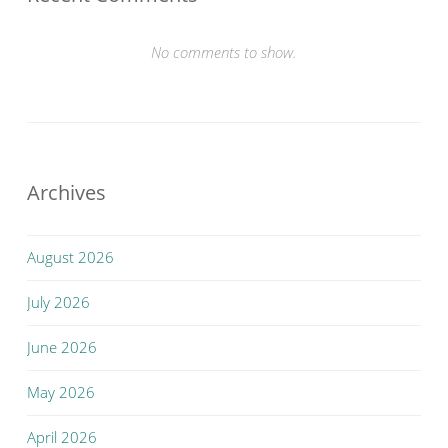
No comments to show.
Archives
August 2026
July 2026
June 2026
May 2026
April 2026