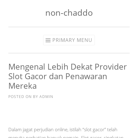
non-chaddo
Skip
to
content
PRIMARY MENU
Mengenal Lebih Dekat Provider
Slot Gacor dan Penawaran
Mereka
POSTED ON
BY
ADMIN
Dalam jagat perjudian online, istilah “slot gacor” telah
menyita perhatian banyak pemain. Slot gacor, singkatan