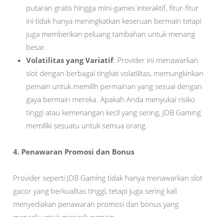
putaran gratis hingga mini-games interaktif, fitur-fitur
ini tidak hanya meningkatkan keseruan bermain tetapi
juga memberikan peluang tambahan untuk menang
besar.
Volatilitas yang Variatif
: Provider ini menawarkan
slot dengan berbagai tingkat volatilitas, memungkinkan
pemain untuk memilih permainan yang sesuai dengan
gaya bermain mereka. Apakah Anda menyukai risiko
tinggi atau kemenangan kecil yang sering, JDB Gaming
memiliki sesuatu untuk semua orang.
4. Penawaran Promosi dan Bonus
Provider seperti JDB Gaming tidak hanya menawarkan slot
gacor yang berkualitas tinggi, tetapi juga sering kali
menyediakan penawaran promosi dan bonus yang