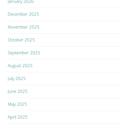
January 2026
December 2025
November 2025
October 2025
September 2025
August 2025
July 2025
June 2025
May 2025
April 2025