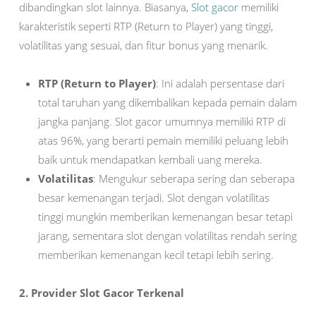
dibandingkan slot lainnya. Biasanya,
Slot gacor
memiliki
karakteristik seperti RTP (Return to Player) yang tinggi,
volatilitas yang sesuai, dan fitur bonus yang menarik.
RTP (Return to Player)
: Ini adalah persentase dari
total taruhan yang dikembalikan kepada pemain dalam
jangka panjang. Slot gacor umumnya memiliki RTP di
atas 96%, yang berarti pemain memiliki peluang lebih
baik untuk mendapatkan kembali uang mereka.
Volatilitas
: Mengukur seberapa sering dan seberapa
besar kemenangan terjadi. Slot dengan volatilitas
tinggi mungkin memberikan kemenangan besar tetapi
jarang, sementara slot dengan volatilitas rendah sering
memberikan kemenangan kecil tetapi lebih sering.
2. Provider Slot Gacor Terkenal