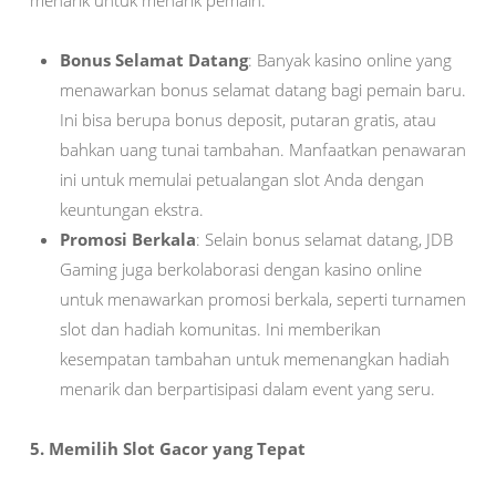
menarik untuk menarik pemain.
Bonus Selamat Datang
: Banyak kasino online yang
menawarkan bonus selamat datang bagi pemain baru.
Ini bisa berupa bonus deposit, putaran gratis, atau
bahkan uang tunai tambahan. Manfaatkan penawaran
ini untuk memulai petualangan slot Anda dengan
keuntungan ekstra.
Promosi Berkala
: Selain bonus selamat datang, JDB
Gaming juga berkolaborasi dengan kasino online
untuk menawarkan promosi berkala, seperti turnamen
slot dan hadiah komunitas. Ini memberikan
kesempatan tambahan untuk memenangkan hadiah
menarik dan berpartisipasi dalam event yang seru.
5. Memilih Slot Gacor yang Tepat