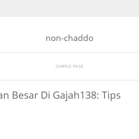
non-chaddo
SAMPLE PAGE
 Besar Di Gajah138: Tips
k