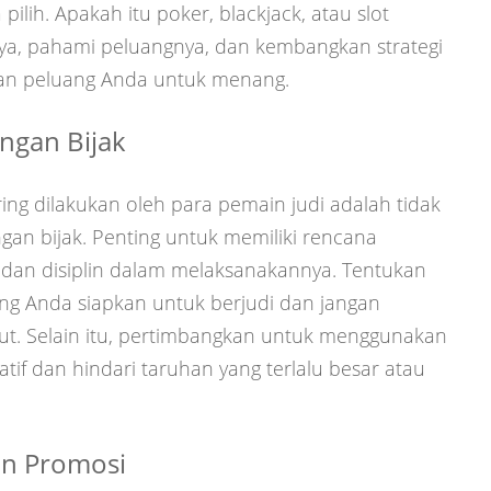
ilih. Apakah itu poker, blackjack, atau slot
rnya, pahami peluangnya, dan kembangkan strategi
kan peluang Anda untuk menang.
ngan Bijak
ing dilakukan oleh para pemain judi adalah tidak
an bijak. Penting untuk memiliki rencana
 dan disiplin dalam melaksanakannya. Tentukan
ng Anda siapkan untuk berjudi dan jangan
ut. Selain itu, pertimbangkan untuk menggunakan
atif dan hindari taruhan yang terlalu besar atau
n Promosi