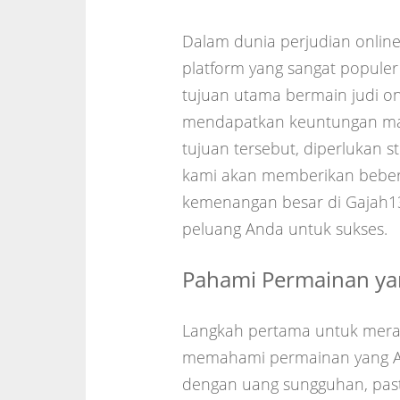
Dalam dunia perjudian online
platform yang sangat populer
tujuan utama bermain judi o
mendapatkan keuntungan maks
tujuan tersebut, diperlukan st
kami akan memberikan beberap
kemenangan besar di Gajah1
peluang Anda untuk sukses.
Pahami Permainan ya
Langkah pertama untuk mera
memahami permainan yang A
dengan uang sungguhan, pas