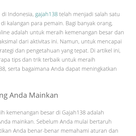
 di Indonesia,
gajah138
telah menjadi salah satu
 di kalangan para pemain. Bagi banyak orang,
nline adalah untuk meraih kemenangan besar dan
imal dari aktivitas ini. Namun, untuk mencapai
rategi dan pengetahuan yang tepat. Di artikel ini,
a tips dan trik terbaik untuk meraih
38, serta bagaimana Anda dapat meningkatkan
ng Anda Mainkan
ih kemenangan besar di Gajah138 adalah
nda mainkan. Sebelum Anda mulai bertaruh
tikan Anda benar-benar memahami aturan dan