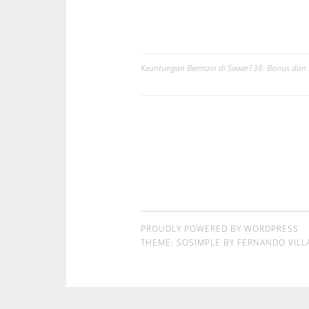
Keuntungan Bermain di Sawer138: Bonus dan 
Post
navigation
PROUDLY POWERED BY WORDPRESS
THEME: SOSIMPLE BY
FERNANDO VILL