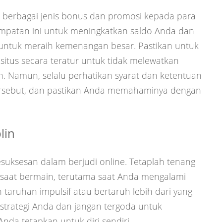
berbagai jenis bonus dan promosi kepada para
mpatan ini untuk meningkatkan saldo Anda dan
untuk meraih kemenangan besar. Pastikan untuk
itus secara teratur untuk tidak melewatkan
 Namun, selalu perhatikan syarat dan ketentuan
ersebut, dan pastikan Anda memahaminya dengan
lin
esuksesan dalam berjudi online. Tetaplah tenang
 saat bermain, terutama saat Anda mengalami
taruhan impulsif atau bertaruh lebih dari yang
trategi Anda dan jangan tergoda untuk
nda tetapkan untuk diri sendiri.