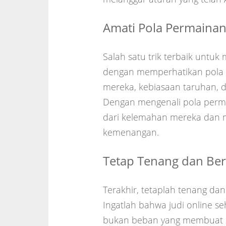
Amati Pola Permaina
Salah satu trik terbaik untu
dengan memperhatikan pola 
mereka, kebiasaan taruhan, d
Dengan mengenali pola perm
dari kelemahan mereka dan 
kemenangan.
Tetap Tenang dan Be
Terakhir, tetaplah tenang da
Ingatlah bahwa judi online 
bukan beban yang membuat str