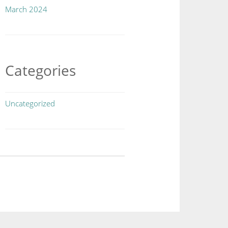
March 2024
Categories
Uncategorized