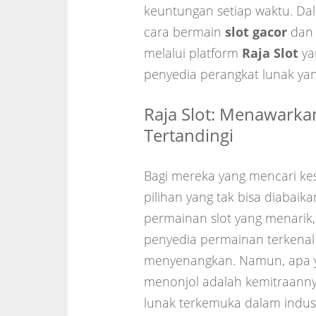
keuntungan setiap waktu. Dal
cara bermain
slot gacor
dan 
melalui platform
Raja Slot
ya
penyedia perangkat lunak yan
Raja Slot: Menawarka
Tertandingi
Bagi mereka yang mencari kes
pilihan yang tak bisa diabai
permainan slot yang menarik, 
penyedia permainan terkenal 
menyenangkan. Namun, apa 
menonjol adalah kemitraann
lunak terkemuka dalam indust