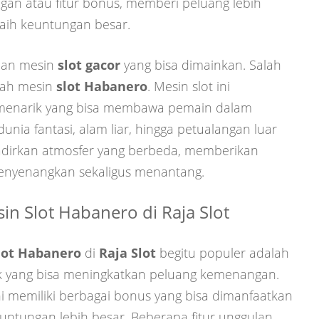
an atau fitur bonus, memberi peluang lebih
aih keuntungan besar.
ihan mesin
slot gacor
yang bisa dimainkan. Salah
alah mesin
slot Habanero
. Mesin slot ini
menarik yang bisa membawa pemain dalam
unia fantasi, alam liar, hingga petualangan luar
adirkan atmosfer yang berbeda, memberikan
nyenangkan sekaligus menantang.
in Slot Habanero di Raja Slot
lot Habanero
di
Raja Slot
begitu populer adalah
ik yang bisa meningkatkan peluang kemenangan.
i memiliki berbagai bonus yang bisa dimanfaatkan
ntungan lebih besar. Beberapa fitur unggulan