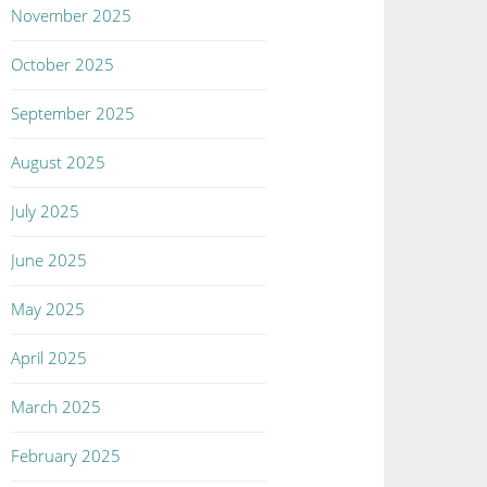
November 2025
October 2025
September 2025
August 2025
July 2025
June 2025
May 2025
April 2025
March 2025
February 2025