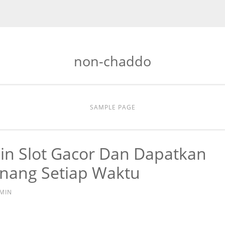
non-chaddo
SAMPLE PAGE
ain Slot Gacor Dan Dapatkan
ang Setiap Waktu
MIN