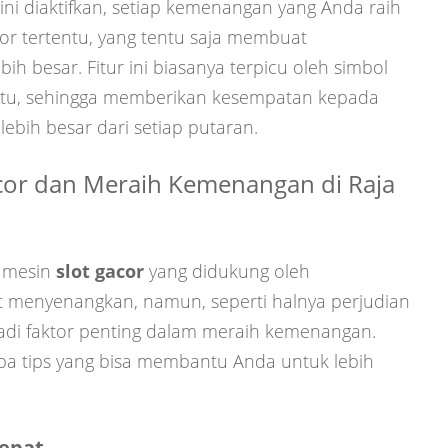
ini diaktifkan, setiap kemenangan yang Anda raih
or tertentu, yang tentu saja membuat
 besar. Fitur ini biasanya terpicu oleh simbol
ntu, sehingga memberikan kesempatan kepada
ebih besar dari setiap putaran.
cor dan Meraih Kemenangan di Raja
 mesin
slot gacor
yang didukung oleh
menyenangkan, namun, seperti halnya perjudian
adi faktor penting dalam meraih kemenangan.
pa tips yang bisa membantu Anda untuk lebih
Tepat