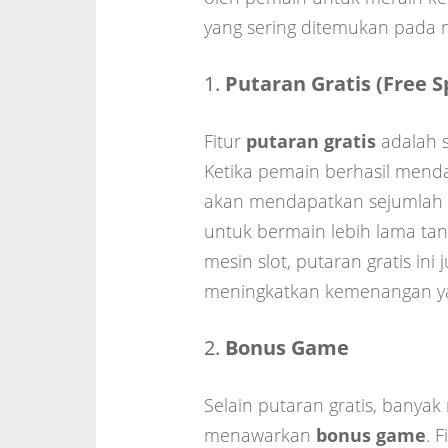
yang sering ditemukan pada me
1.
Putaran Gratis (Free S
Fitur
putaran gratis
adalah s
Ketika pemain berhasil mend
akan mendapatkan sejumlah p
untuk bermain lebih lama tan
mesin slot, putaran gratis in
meningkatkan kemenangan ya
2.
Bonus Game
Selain putaran gratis, banyak
menawarkan
bonus game
. 