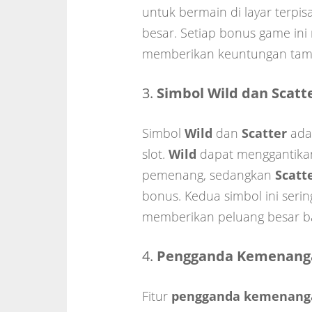
untuk bermain di layar terp
besar. Setiap bonus game ini
memberikan keuntungan tam
3.
Simbol Wild dan Scatt
Simbol
Wild
dan
Scatter
adal
slot.
Wild
dapat menggantikan
pemenang, sedangkan
Scatt
bonus. Kedua simbol ini seri
memberikan peluang besar b
4.
Pengganda Kemenang
Fitur
pengganda kemenang