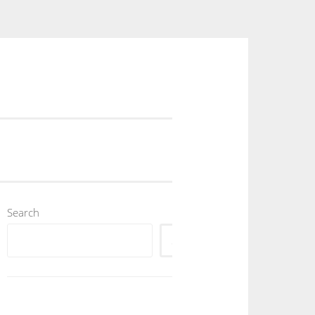
Search
SEARCH