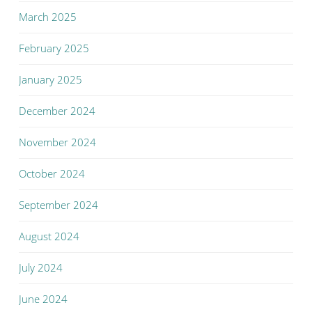
March 2025
February 2025
January 2025
December 2024
November 2024
October 2024
September 2024
August 2024
July 2024
June 2024