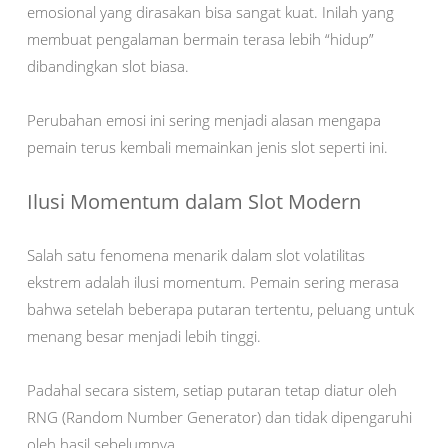
emosional yang dirasakan bisa sangat kuat. Inilah yang
membuat pengalaman bermain terasa lebih “hidup”
dibandingkan slot biasa.
Perubahan emosi ini sering menjadi alasan mengapa
pemain terus kembali memainkan jenis slot seperti ini.
Ilusi Momentum dalam Slot Modern
Salah satu fenomena menarik dalam slot volatilitas
ekstrem adalah ilusi momentum. Pemain sering merasa
bahwa setelah beberapa putaran tertentu, peluang untuk
menang besar menjadi lebih tinggi.
Padahal secara sistem, setiap putaran tetap diatur oleh
RNG (Random Number Generator) dan tidak dipengaruhi
oleh hasil sebelumnya.