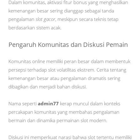
Dalam komunitas, aktivasi fitur bonus yang menghasilkan
kemenangan besar sering dianggap sebagai tanda
pengalaman
slot gacor
, meskipun secara teknis tetap
berdasarkan sistem acak.
Pengaruh Komunitas dan Diskusi Pemain
Komunitas online memiliki peran besar dalam membentuk
persepsi terhadap slot volatilitas ekstrem. Cerita tentang
kemenangan besar atau pengalaman dramatis sering
dibagikan dan menjadi bahan diskusi.
Nama seperti
admin77
kerap muncul dalam konteks
percakapan komunitas yang membahas pengalaman
bermain dan dinamika permainan slot modern.
Diskusi ini memperkuat narasi bahwa slot tertentu memiliki