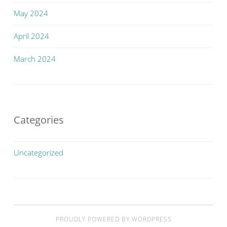
May 2024
April 2024
March 2024
Categories
Uncategorized
PROUDLY POWERED BY WORDPRESS