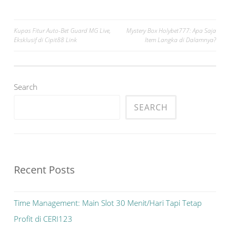
Post
Kupas Fitur Auto-Bet Guard MG Live,
Mystery Box Holybet777: Apa Saja
Eksklusif di Cipit88 Link
Item Langka di Dalamnya?
navigation
Search
SEARCH
Recent Posts
Time Management: Main Slot 30 Menit/Hari Tapi Tetap
Profit di CERI123