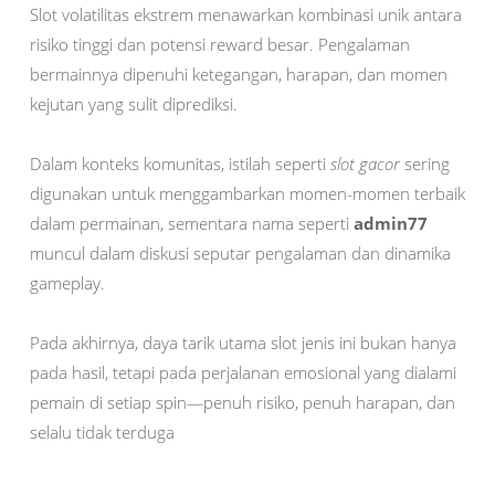
Slot volatilitas ekstrem menawarkan kombinasi unik antara
risiko tinggi dan potensi reward besar. Pengalaman
bermainnya dipenuhi ketegangan, harapan, dan momen
kejutan yang sulit diprediksi.
Dalam konteks komunitas, istilah seperti
slot gacor
sering
digunakan untuk menggambarkan momen-momen terbaik
dalam permainan, sementara nama seperti
admin77
muncul dalam diskusi seputar pengalaman dan dinamika
gameplay.
Pada akhirnya, daya tarik utama slot jenis ini bukan hanya
pada hasil, tetapi pada perjalanan emosional yang dialami
pemain di setiap spin—penuh risiko, penuh harapan, dan
selalu tidak terduga