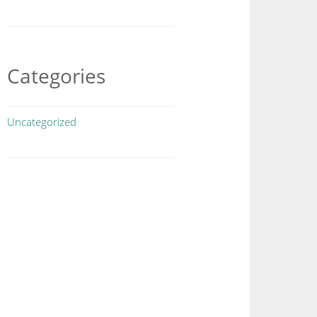
Categories
Uncategorized