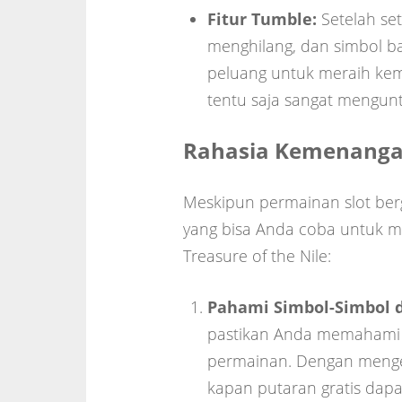
Fitur Tumble:
Setelah set
menghilang, dan simbol ba
peluang untuk meraih ke
tentu saja sangat mengun
Rahasia Kemenangan 
Meskipun permainan slot ber
yang bisa Anda coba untuk 
Treasure of the Nile:
Pahami Simbol-Simbol 
pastikan Anda memahami s
permainan. Dengan mengeta
kapan putaran gratis dapa