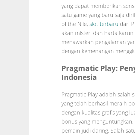
yang dapat memberikan sensa
satu game yang baru saja diri
of the Nile,
slot terbaru
dari P
akan misteri dan harta karun
menawarkan pengalaman yang
dengan kemenangan menggiu
Pragmatic Play: Pen
Indonesia
Pragmatic Play adalah salah 
yang telah berhasil meraih po
dengan kualitas grafis yang l
bonus yang menguntungkan, Pr
pemain judi daring. Salah sa