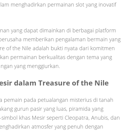
lam menghadirkan permainan slot yang inovatif
nan yang dapat dimainkan di berbagai platform
lu berusaha memberikan pengalaman bermain yang
 of the Nile adalah bukti nyata dari komitmen
kan permainan berkualitas dengan tema yang
ngan yang menggiurkan.
ir dalam Treasure of the Nile
a pemain pada petualangan misterius di tanah
akang gurun pasir yang luas, piramida yang
l-simbol khas Mesir seperti Cleopatra, Anubis, dan
 menghadirkan atmosfer yang penuh dengan