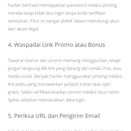
hacker berhasil mendapatkan password melalui phising,
mereka tetap tidak bisa login tanpa kode verifikasi
tambahan. Fitur ini sangat efektif dalam melindungi akun
dari akses ilegal.
4. Waspadai Link Promo atau Bonus
Tawaran bonus dan promo memang menggiurkan, tetapi
jangan langsung klik link yang datang dari email, chat, atau
media sosial. Banyak hacker menggunakan phising melalui
link palsu yang menawarkan jackpot instan atau spin
gratis. Selalu verifikasi keaslian promo melalui situs resmi
Spinix sebelum memasukkan data login.
5. Periksa URL dan Pengirim Email