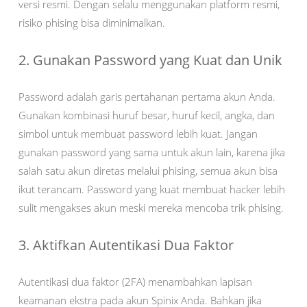
versi resmi. Dengan selalu menggunakan platform resmi,
risiko phising bisa diminimalkan.
2. Gunakan Password yang Kuat dan Unik
Password adalah garis pertahanan pertama akun Anda.
Gunakan kombinasi huruf besar, huruf kecil, angka, dan
simbol untuk membuat password lebih kuat. Jangan
gunakan password yang sama untuk akun lain, karena jika
salah satu akun diretas melalui phising, semua akun bisa
ikut terancam. Password yang kuat membuat hacker lebih
sulit mengakses akun meski mereka mencoba trik phising.
3. Aktifkan Autentikasi Dua Faktor
Autentikasi dua faktor (2FA) menambahkan lapisan
keamanan ekstra pada akun Spinix Anda. Bahkan jika