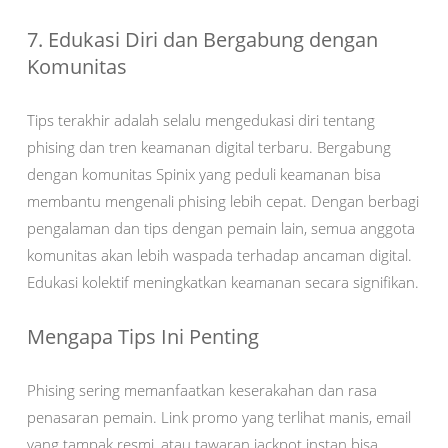
7. Edukasi Diri dan Bergabung dengan
Komunitas
Tips terakhir adalah selalu mengedukasi diri tentang
phising dan tren keamanan digital terbaru. Bergabung
dengan komunitas Spinix yang peduli keamanan bisa
membantu mengenali phising lebih cepat. Dengan berbagi
pengalaman dan tips dengan pemain lain, semua anggota
komunitas akan lebih waspada terhadap ancaman digital.
Edukasi kolektif meningkatkan keamanan secara signifikan.
Mengapa Tips Ini Penting
Phising sering memanfaatkan keserakahan dan rasa
penasaran pemain. Link promo yang terlihat manis, email
yang tampak resmi, atau tawaran jackpot instan bisa