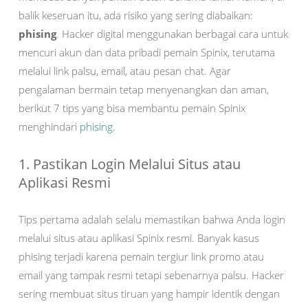
balik keseruan itu, ada risiko yang sering diabaikan:
phising
. Hacker digital menggunakan berbagai cara untuk
mencuri akun dan data pribadi pemain Spinix, terutama
melalui link palsu, email, atau pesan chat. Agar
pengalaman bermain tetap menyenangkan dan aman,
berikut 7 tips yang bisa membantu pemain Spinix
menghindari
phising
.
1. Pastikan Login Melalui Situs atau
Aplikasi Resmi
Tips pertama adalah selalu memastikan bahwa Anda login
melalui situs atau aplikasi Spinix resmi. Banyak kasus
phising terjadi karena pemain tergiur link promo atau
email yang tampak resmi tetapi sebenarnya palsu. Hacker
sering membuat situs tiruan yang hampir identik dengan