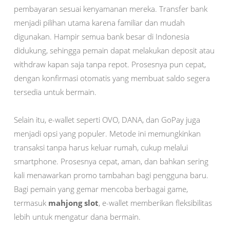
pembayaran sesuai kenyamanan mereka. Transfer bank
menjadi pilihan utama karena familiar dan mudah
digunakan. Hampir semua bank besar di Indonesia
didukung, sehingga pemain dapat melakukan deposit atau
withdraw kapan saja tanpa repot. Prosesnya pun cepat,
dengan konfirmasi otomatis yang membuat saldo segera
tersedia untuk bermain.
Selain itu, e-wallet seperti OVO, DANA, dan GoPay juga
menjadi opsi yang populer. Metode ini memungkinkan
transaksi tanpa harus keluar rumah, cukup melalui
smartphone. Prosesnya cepat, aman, dan bahkan sering
kali menawarkan promo tambahan bagi pengguna baru.
Bagi pemain yang gemar mencoba berbagai game,
termasuk
mahjong slot
, e-wallet memberikan fleksibilitas
lebih untuk mengatur dana bermain.