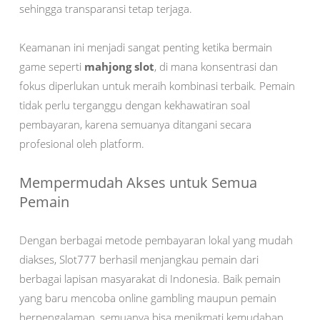
sehingga transparansi tetap terjaga.
Keamanan ini menjadi sangat penting ketika bermain
game seperti
mahjong slot
, di mana konsentrasi dan
fokus diperlukan untuk meraih kombinasi terbaik. Pemain
tidak perlu terganggu dengan kekhawatiran soal
pembayaran, karena semuanya ditangani secara
profesional oleh platform.
Mempermudah Akses untuk Semua
Pemain
Dengan berbagai metode pembayaran lokal yang mudah
diakses, Slot777 berhasil menjangkau pemain dari
berbagai lapisan masyarakat di Indonesia. Baik pemain
yang baru mencoba online gambling maupun pemain
berpengalaman, semuanya bisa menikmati kemudahan