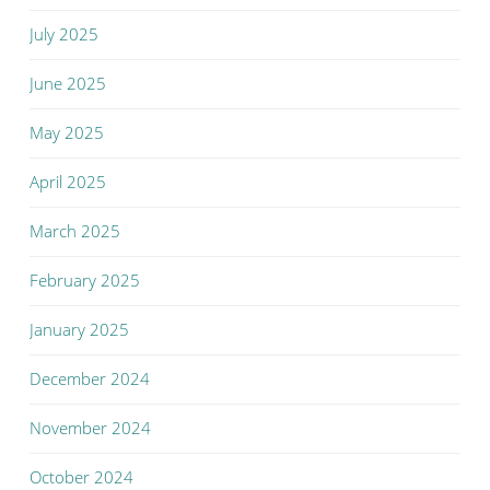
July 2025
June 2025
May 2025
April 2025
March 2025
February 2025
January 2025
December 2024
November 2024
October 2024