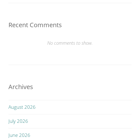
Recent Comments
No comments to show.
Archives
August 2026
July 2026
June 2026