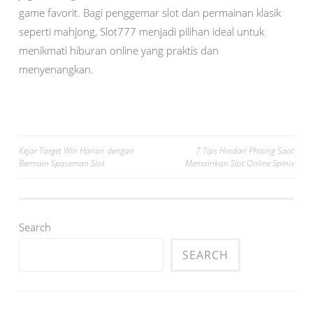
game favorit. Bagi penggemar slot dan permainan klasik
seperti mahjong, Slot777 menjadi pilihan ideal untuk
menikmati hiburan online yang praktis dan
menyenangkan.
Post
Kejar Target Win Harian dengan
7 Tips Hindari Phising Saat
Bermain Spaceman Slot
Memainkan Slot Online Spinix
navigation
Search
SEARCH